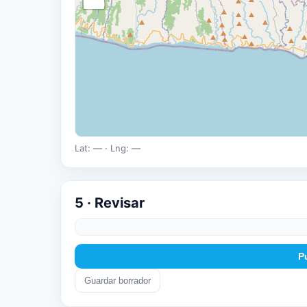
Lat:
—
· Lng:
—
5 · Revisar
P
Guardar borrador