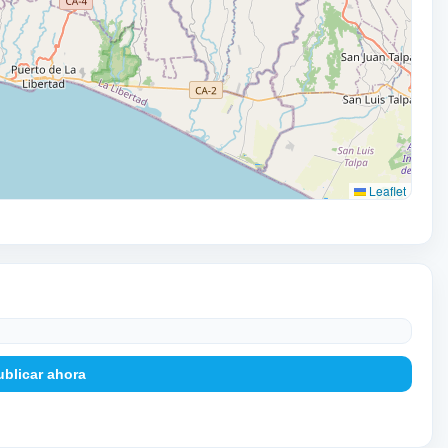
Leaflet
ublicar ahora